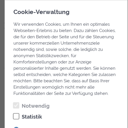
Frage der
Umstände differenziert
Sorgfaltspflichtverletzung
darzustellen und eine zu
Cookie-Verwaltung
rechtlich zu prüfen und
hohe Strafzumessung zu
eine Einstellung des
verhindern.
Wir verwenden Cookies, um Ihnen ein optimales
Verfahrens zu erreichen –
Webseiten-Erlebnis zu bieten. Dazu zählen Cookies,
die für den Betrieb der Seite und für die Steuerung
insbesondere bei
unserer kommerziellen Unternehmensziele
Ersttätern.
notwendig sind, sowie solche, die lediglich zu
anonymen Statistikzwecken, für
Komforteinstellungen oder zur Anzeige
personalisierter Inhalte genutzt werden. Sie können
Warum ein Fachanwalt für
selbst entscheiden, welche Kategorien Sie zulassen
Strafrecht entscheidend ist
möchten. Bitte beachten Sie, dass auf Basis Ihrer
Einstellungen womöglich nicht mehr alle
Funktionalitäten der Seite zur Verfügung stehen.
Körperverletzungsdelikte sind rechtlich komplex. Es geht
um:
Notwendig
Die genaue rechtliche Einordnung der Tat
Statistik
Die Bewertung medizinischer Gutachten