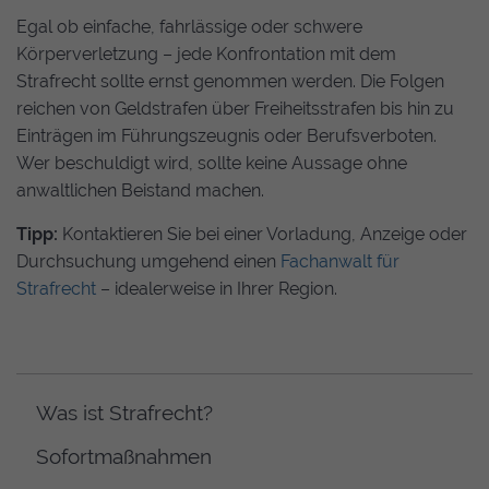
Egal ob einfache, fahrlässige oder schwere
Speichert Ihre Cookie-Entscheidungen aus dieser
Cookie-Verwaltung.
Körperverletzung – jede Konfrontation mit dem
Strafrecht sollte ernst genommen werden. Die Folgen
Laufzeit: 1 Jahr
reichen von Geldstrafen über Freiheitsstrafen bis hin zu
Anbieter: Diese Website
Einträgen im Führungszeugnis oder Berufsverboten.
Datenschutzerklärung
Wer beschuldigt wird, sollte keine Aussage ohne
anwaltlichen Beistand machen.
Statistik
(1)
Tipp:
Kontaktieren Sie bei einer Vorladung, Anzeige oder
Statistik Cookies erfassen Informationen anonym.
Durchsuchung umgehend einen
Fachanwalt für
Diese Informationen helfen uns zu verstehen, wie
Strafrecht
– idealerweise in Ihrer Region.
unsere Besucher unsere Website nutzen.
_ga
(Google Tag Manager)
Speichert für jeden Besucher der Website eine
anonyme ID. Anhand der ID können Seitenaufrufe
Was ist Strafrecht?
einem Besucher zugeordnet werden.
Sofortmaßnahmen
Laufzeit: 2 Jahre