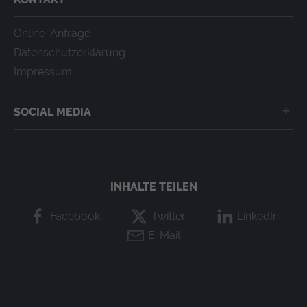
Kosten und Gebühren
Vor Gericht
Online-Anfrage
Downloads
Dienstleistungen
Datenschutzerklärung
Impressum
SOCIAL MEDIA
Wir bei Facebook
INHALTE TEILEN
Facebook
Twitter
LinkedIn
E-Mail